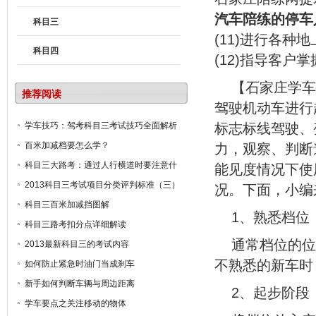
汽车陪练的停车
科目三
(11)进行各
科目四
(12)指导客户
【石家庄学车
推荐阅读
驾驶机动车进行
学车技巧：驾考科目三考试技巧全面解析
标志标线驾驶、
百米加减档要怎么学？
力，观察、判断
科目三大路考：通过人行横道时要注意什
能见度情况下使
么?
2013科目三考试项目分类评判标准（三）
况。下面，小编
科目三百米加减挡图解
1、熟悉档位
科目三路考扣分点详细解读
通常档位的位
2013最新科目三的考试内容
不熟悉的新车时
如何防止紧急时油门当成刹车
新手如何判断车辆与周边距离
2、起步阶段
学车要点之关注移动的物体