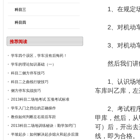
1、在规定场
科目三
科目四
2、对机动车
推荐阅读
3、对机动车
学车四个误区，学车没有后悔药！
然后我们讲解
学车的理论知识基础（一）
科目二侧方停车技巧
1、认识场地
科目二之曲线行驶技巧
车库叫乙库，左
侧方停车实战技巧
2013科目二场地考试 五项考试标准
2、考试程序
学车入门之挡位的正确操作
甲库，然后，从
教你如何判断左右前后车距
2013科目二场地训练秘诀：勤学加窍门
可）后，开出去
半坡起步：如何解决起步熄火和起步后溜
线，即为合格。