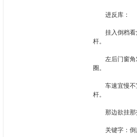
进反库：
挂入倒档看角
杆。
左后门窗角对
圈。
车速宜慢不宜
杆。
那边欲挂那打
关键字：倒