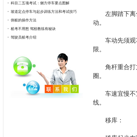
科目二五项考试：侧方停车要点图解
坡道定点停车与起步训练方法和考试技巧
左脚踏下离合
倒桩的操作方法
动。
桩考不用愁 驾校教练有秘诀
驾驶员桩考介绍
车动先须观车
限。
角杆重合打方
圈。
车速宜慢不宜
线。
移库：