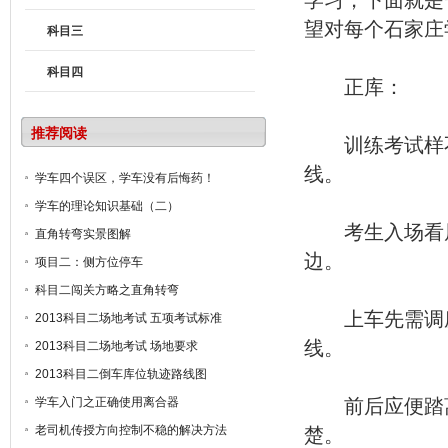
望对每个石家庄
科目三
科目四
正库：
推荐阅读
训练考试样不
线。
学车四个误区，学车没有后悔药！
学车的理论知识基础（二）
考生入场看屏
直角转弯实景图解
边。
项目二：侧方位停车
科目二闯关方略之直角转弯
上车先需调座
2013科目二场地考试 五项考试标准
线。
2013科目二场地考试 场地要求
2013科目二倒车库位轨迹路线图
学车入门之正确使用离合器
前后应便踏离
老司机传授方向控制不稳的解决方法
楚。