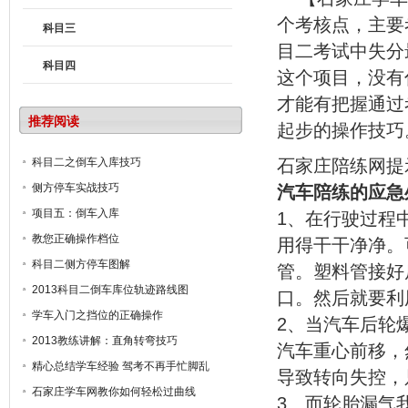
个考核点，主要
科目三
目二考试中失分
科目四
这个项目，没有
才能有把握通过
推荐阅读
起步的操作技巧
科目二之倒车入库技巧
石家庄陪练网提
侧方停车实战技巧
汽车陪练的应急
项目五：倒车入库
1、在行驶过程
教您正确操作档位
用得干干净净。
科目二侧方停车图解
管。塑料管接好
2013科目二倒车库位轨迹路线图
口。然后就要利
学车入门之挡位的正确操作
2、当汽车后轮
2013教练讲解：直角转弯技巧
汽车重心前移，
精心总结学车经验 驾考不再手忙脚乱
导致转向失控，
石家庄学车网教你如何轻松过曲线
3、而轮胎漏气