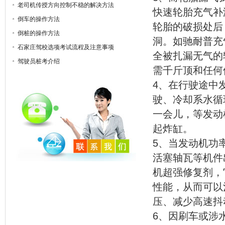
老司机传授方向控制不稳的解决方法
快速轮胎充气补
倒车的操作方法
轮胎的破损处后
倒桩的操作方法
洞。如驰耐普充
石家庄驾校选项考试流程及注意事项
全被扎漏无气的
驾驶员桩考介绍
需千斤顶和任何
4、在行驶途中
驶、冷却系水循
一会儿，等发动
起炸缸。
5、当发动机功
活塞轴瓦等机件
机超强修复剂，
性能，从而可以
压、减少高速抖
6、因刷车或涉