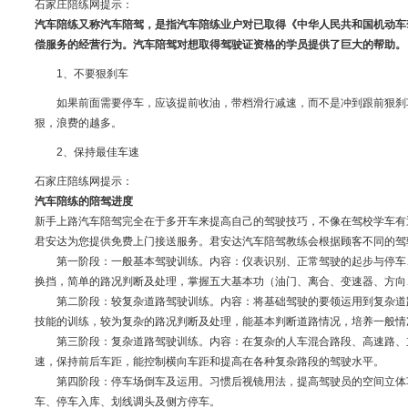
石家庄陪练网提示：
汽车陪练又称汽车陪驾，是指汽车陪练业户对已取得《中华人民共和国机动车
偿服务的经营行为。汽车陪驾对想取得驾驶证资格的学员提供了巨大的帮助。
1、不要狠刹车
如果前面需要停车，应该提前收油，带档滑行减速，而不是冲到跟前狠刹
狠，浪费的越多。
2、保持最佳车速
石家庄陪练网提示：
汽车陪练的陪驾进度
新手上路汽车陪驾完全在于多开车来提高自己的驾驶技巧，不像在驾校学车有
君安达为您提供免费上门接送服务。君安达汽车陪驾教练会根据顾客不同的驾
第一阶段：一般基本驾驶训练。内容：仪表识别、正常驾驶的起步与停车
换挡，简单的路况判断及处理，掌握五大基本功（油门、离合、变速器、方向
第二阶段：较复杂道路驾驶训练。内容：将基础驾驶的要领运用到复杂道
技能的训练，较为复杂的路况判断及处理，能基本判断道路情况，培养一般情
第三阶段：复杂道路驾驶训练。内容：在复杂的人车混合路段、高速路、
速，保持前后车距，能控制横向车距和提高在各种复杂路段的驾驶水平。
第四阶段：停车场倒车及运用。习惯后视镜用法，提高驾驶员的空间立体
车、停车入库、划线调头及侧方停车。