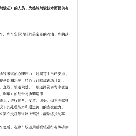
驾驶证》的人员，为熟练驾驶技术而提供有
车。刹车实际消耗的是宝贵的汽油，刹的越
通过考试的心理压力。时间可由自己安排，
驶基础和水平，精心设计陪驾训练计划：
、直线、坡道驾驶、一般道路及转弯中变速
、刹车）的配合与协调运用。
路上，进行转弯、变道、调头、倒车等驾驶
况下的处理能力和通过路口的应变能力。
立架立交桥等道路上驾驶，能熟练控制车
车位感。在停车场运用后视镜进行有障碍倒