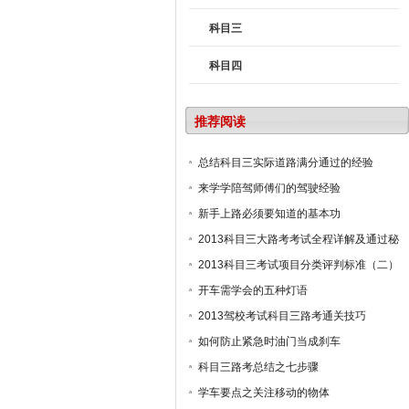
科目三
科目四
推荐阅读
总结科目三实际道路满分通过的经验
来学学陪驾师傅们的驾驶经验
新手上路必须要知道的基本功
2013科目三大路考考试全程详解及通过秘
诀
2013科目三考试项目分类评判标准（二）
开车需学会的五种灯语
2013驾校考试科目三路考通关技巧
如何防止紧急时油门当成刹车
科目三路考总结之七步骤
学车要点之关注移动的物体