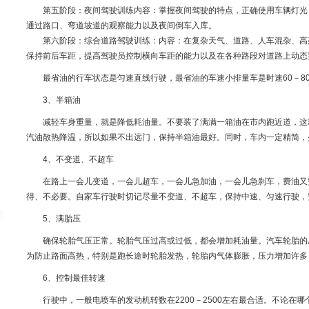
第五阶段：夜间驾驶训练内容：掌握夜间驾驶的特点，正确使用车辆灯光
通过路口、弯道坡道的观察能力以及夜间倒车入库。
第六阶段：综合道路驾驶训练：内容：在复杂天气、道路、人车混杂、高
保持前后车距，提高驾驶员控制横向车距的能力以及在各种路段对道路上动态
最省油的行车状态是匀速直线行驶，最省油的车速小排量车是时速60－80公
3、半箱油
减轻车身重量，就是降低耗油量。不要装了满满一箱油在市内跑近道，这
汽油散热降温，所以如果不出远门，保持半箱油最好。同时，车内一定精简，
4、不变道、不超车
在路上一会儿变道，一会儿超车，一会儿急加油，一会儿急刹车，费油又
得、不必要。自家车行驶时切记尽量不变道、不超车，保持中速、匀速行驶，
5、满胎压
确保轮胎气压正常。轮胎气压过高或过低，都会增加耗油量。汽车轮胎的
为防止路面高热，特别是跑长途时轮胎发热，轮胎内气体膨胀，压力增加许多
6、控制最佳转速
行驶中，一般电喷车的发动机转数在2200－2500左右最合适。不论在哪个