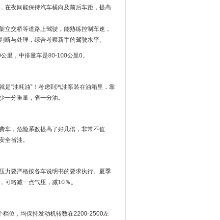
，在夜间能保持汽车横向及前后车距，提高
架立交桥等道路上驾驶，能熟练控制车速，
判断与处理，综合考察新手的驾驶水平。
里，中排量车是80-100公里0。
就是“油耗油”！考虑到汽油泵装在油箱里，靠
少一分重量，省一分油。
费车，危险系数提高了好几倍，非常不值
安全省油。
压力要严格按各车说明书的要求执行。夏季
，可略减一点气压，减10％。
档位，均保持发动机转数在2200-2500左