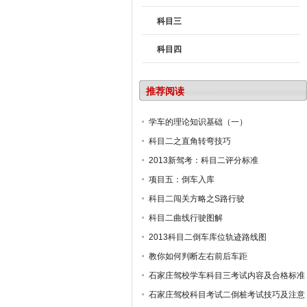
科目三
科目四
推荐阅读
学车的理论知识基础（一）
科目二之直角转弯技巧
2013新驾考：科目二评分标准
项目五：倒车入库
科目二闯关方略之S路行驶
科目二曲线行驶图解
2013科目二倒车库位轨迹路线图
教你如何判断左右前后车距
石家庄驾校学车科目三考试内容及合格标准
石家庄驾校科目考试二倒桩考试技巧及注意
事项