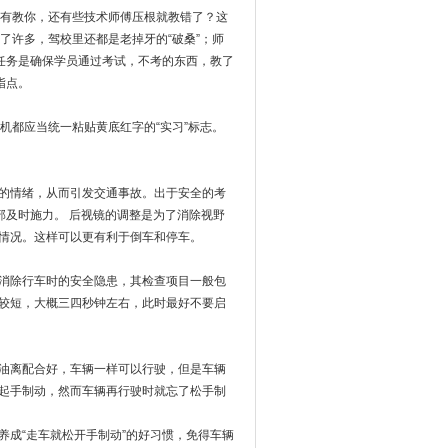
没有教你，还有些技术师傅压根就教错了？这
了许多，驾校里还都是老掉牙的“破桑”；师
任务是确保学员通过考试，不考的东西，教了
指点。
机都应当统一粘贴黄底红字的“实习”标志。
的情绪，从而引发交通事故。出于安全的考
部及时施力。 后视镜的调整是为了消除视野
情况。这样可以更有利于倒车和停车。
消除行车时的安全隐患，其检查项目一般包
比较短，大概三四秒钟左右，此时最好不要启
油离配合好，车辆一样可以行驶，但是车辆
起手制动，然而车辆再行驶时就忘了松手制
成“走车就松开手制动”的好习惯，免得车辆