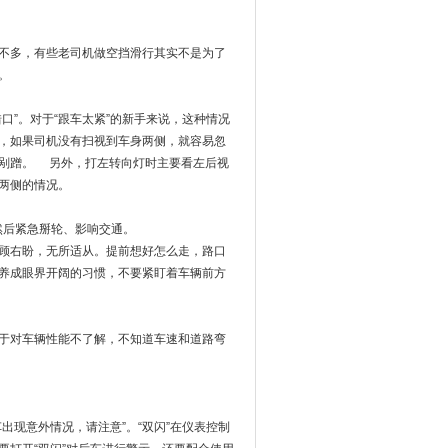
不多，有些老司机做空挡滑行其实不是为了
。
口”。对于“跟车太紧”的新手来说，这种情况
，如果司机没有扫视到车身两侧，就容易忽
剐蹭。 另外，打左转向灯时主要看左后视
两侧的情况。
然后紧急掰轮、影响交通。
顾右盼，无所适从。提前想好怎么走，路口
养成眼界开阔的习惯，不要紧盯着车辆前方
于对车辆性能不了解，不知道车速和道路弯
出现意外情况，请注意”。“双闪”在仪表控制