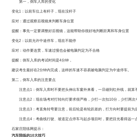
第一，倒车入库的变化
变化1：以前车位上有杆子，现在没杆子
应对：通过观察后视镜来判断车身位置
提醒：事先一定要调整好后视镜，这能帮助你很好地判断距离和车身位置
变化2：以前允许中途停车，现在不能停
应对：动作要连贯，车速过慢也会被电脑判定为不合格
提醒：倒车入库的考试时间是4分钟，
建议考生最好在2分钟内完成，这样的车速不容易被电脑判定为中途停车。
第二，倒车入库的注意要点
注意点1：倒车入库时不要把头伸出车窗外来看，一旦碰到红外线，就算
注意点2：现在场考对打转向灯要求很严格，少打一次扣10分，少打两次
注意点3：考直角转弯要注意，前后轮是有轮距差的，打方向时要提前为后
注意点4：考曲线行驶、坡道定点停车与起步项目时，要把目光看得远一
石家庄陪练网提示：
汽车陪练的10大技巧