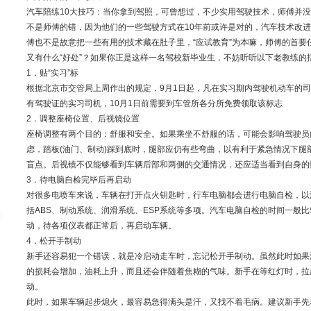
汽车陪练10大技巧：当你拿到驾照，可曾想过，不少实用驾驶技术，师傅并
不是师傅的错，因为他们的一些驾驶方式在10年前或许是对的，汽车技术改进
傅也不是故意把一些有用的技术藏在肚子里，“应试教育”为本嘛，师傅的首要
又有什么“好处”？如果你正是这样一名驾校新毕业生，不妨听听以下老教练的
1．贴“实习”标
根据北京市交管局上周作出的规定，9月1日起，凡在实习期内驾驶机动车的司
有驾驶证的实习司机，10月1日前需要到车管所各分所免费领取该标志
2．调整座椅位置、后视镜位置
座椅调整有两个目的：舒服和安全。如果乘坐不舒服的话，可能会影响驾驶员
虑，踏板(油门、制动)踩到底时，腿部应仍有些弯曲，以有利于紧急情况下腿
盲点。后视镜不仅能够看到车辆后部和两侧的交通情况，还应适当看到自身的
3．待电脑自检完毕后再启动
对很多电喷车来说，车辆在打开点火钥匙时，行车电脑都会进行电脑自检，以
括ABS、制动系统、润滑系统、ESP系统等多项。汽车电脑自检的时间一般
动，待各项仪表都正常后，再启动车辆。
4．松开手制动
新手还容易犯一个错误，就是冷启动走车时，忘记松开手制动。虽然此时如果
的损耗会增加，油耗上升，而且还会伴随着焦糊的气味。新手在等红灯时，拉
动。
此时，如果车辆起步熄火，最容易急得满头是汗，又找不着毛病。建议新手先养