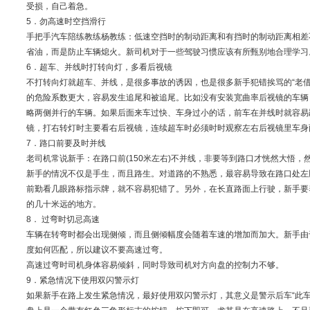
受损，自己着急。
5．勿高速时空挡滑行
手把手汽车陪练教练杨教练：低速空挡时的制动距离和有挡时的制动距离相差
省油，而是防止车辆熄火。新司机对于一些驾驶习惯应该有所甄别地合理学习
6．超车、并线时打转向灯，多看后视镜
不打转向灯就超车、并线，是很多事故的诱因，也是很多新手犯错挨骂的“老借
的危险系数更大，容易发生追尾和被追尾。比如没有安装宽曲率后视镜的车辆
略两侧并行的车辆。如果后面来车过快、车身过小的话，前车在并线时就容易
镜，打右转灯时主要看右后视镜，连续超车时必须时时观察左右后视镜里车身
7．路口前要及时并线
老司机常说新手：在路口前(150米左右)不并线，非要等到路口才恍然大悟，
新手的情况不仅是手生，而且路生。对道路的不熟悉，最容易导致在路口处左
前勤看几眼路标指示牌，就不容易犯错了。另外，在长直路面上行驶，新手要
的几十米远的地方。
8． 过弯时切忌高速
车辆在转弯时都会出现侧倾，而且侧倾幅度会随着车速的增加而加大。新手由
度如何匹配，所以建议不要高速过弯。
高速过弯时司机身体容易倾斜，同时导致司机对方向盘的控制力不够。
9．紧急情况下使用双闪警示灯
如果新手在路上发生紧急情况，最好使用双闪警示灯，其意义是警示后车“此车